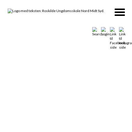
Ture og Rejser
Skolefag, Valgfag og
LifeSkills
Musik teater og krea
IT og Science